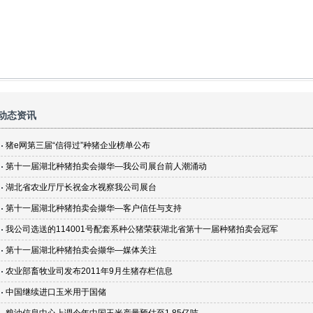
动态资讯
猪e网第三届“信得过”种猪企业榜单公布
第十一届湖北种猪拍卖会撷华—我公司展台前人潮涌动
湖北省农业厅厅长祝金水视察我公司展台
第十一届湖北种猪拍卖会撷华—客户信任与支持
我公司选送的114001号配套系种公猪荣获湖北省第十一届种猪拍卖会冠军
第十一届湖北种猪拍卖会撷华—媒体关注
农业部畜牧业司发布2011年9月生猪存栏信息
中国继续进口玉米用于国储