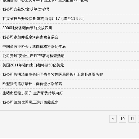
粮油信息中心上调今年中国玉米产量预估至1.85亿吨
我公司喜获双“文明单位”称号
甘肃省投放升级储备 冻肉由每斤17元降至11.99元
3000吨储备猪肉节前投放四川
我公司参加并观摩河南家禽交易会
中国畜牧业协会：猪肉价格将涨到年底
公司开展“安全生产月”部署与检查活动
美国2011年猪肉出口额将超50亿美元
我公司熊明清董事长陪同省畜牧兽医局局长万卫东赴新疆考察
欧盟猪肉需求增长，肉价也水涨船高
生猪出栏稳步回升 生产形势持续向好
我公司组织优秀员工远赴西藏观光
<
10
11