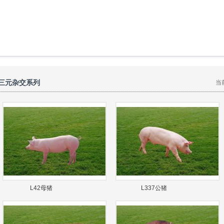
三元杂交系列
当
L42母猪
L337公猪