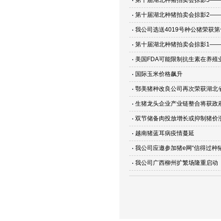
第十届湖北种猪拍卖会掠影5—
第十届湖北种猪拍卖会掠影2—
我公司选送4019号种公猪荣获
第十届湖北种猪拍卖会掠影1—
美国FDA可能限制抗生素在养殖
国际玉米价格飙升
鄂美猪种改良公司再次荣获湖北
生猪龙头企业产业链整合将获政
双节储备肉投放增长或抑制猪价
越南猪蓝耳病疫情蔓延
我公司应邀参加猪e网“信得过种
我公司广西柳州扩繁场隆重启动