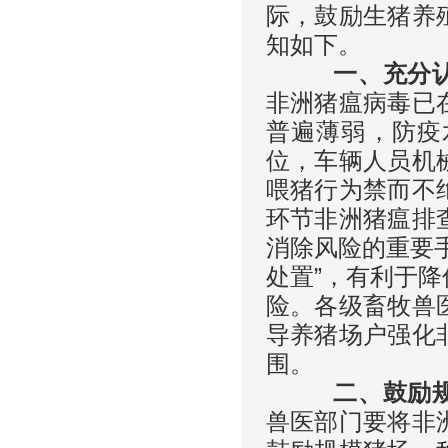
际，鼓励生猪养
知如下。
一、充分认识
非洲猪瘟病毒已
普遍薄弱，防疫
位，车辆人员机
喂猪行为禁而不
环节非洲猪瘟排
消除风险的重要
处置”，有利于
险。各级畜牧兽
导养猪场户强化
围。
二、鼓励规
兽医部门要将非