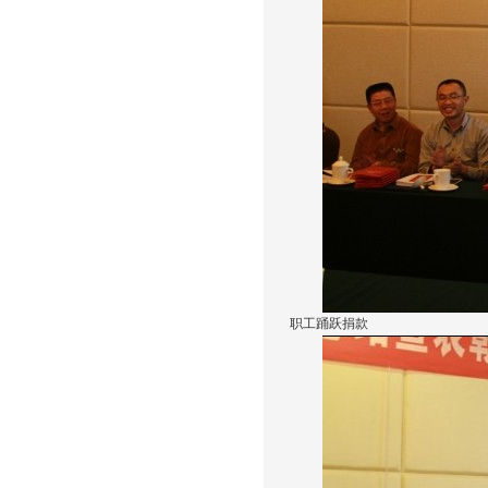
职工踊跃捐款