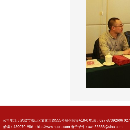
公司地址：武汉市洪山区文化大道555号融创智谷A18-6 电话：027-87392606 027-87
邮编：430070 网址：http://www.hupic.com 电子邮件：xwh58888@sina.com