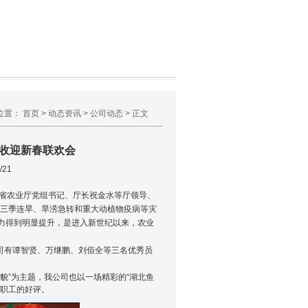
位置：
首页
>
动态资讯
>
公司动态
> 正文
丰收迎新春联欢会
21
。省农业厅党组书记、厅长祝金水等厅领导、
的三季连旱、旱涝急转和重大动植物疫病等灾
力得到明显提升，是进入新世纪以来，农业
司有谭智贤、万继鹏、刘佰全等三名优秀员
”为主题，我公司也以一场精彩的“湖北鱼
部职工的好评。